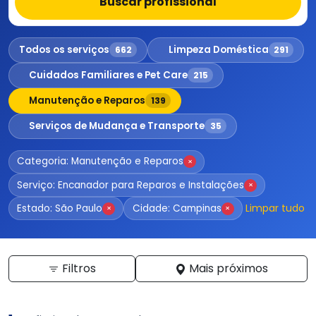
Buscar profissional
Todos os serviços
Limpeza Doméstica
662
291
Cuidados Familiares e Pet Care
215
Manutenção e Reparos
139
Serviços de Mudança e Transporte
35
Categoria: Manutenção e Reparos
×
Serviço: Encanador para Reparos e Instalações
×
Limpar tudo
Estado: São Paulo
Cidade: Campinas
×
×
Filtros
Mais próximos