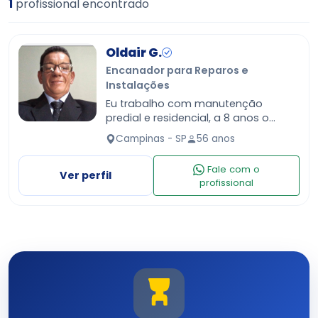
1
profissional encontrado
Oldair G.
Encanador para Reparos e
Instalações
Eu trabalho com manutenção
predial e residencial, a 8 anos o
último emprego, eu prestei serviços
Campinas - SP
56 anos
de manutenção na empresa Eco
brisa e conforte brisa por 2 ano…
Fale com o
Ver perfil
profissional