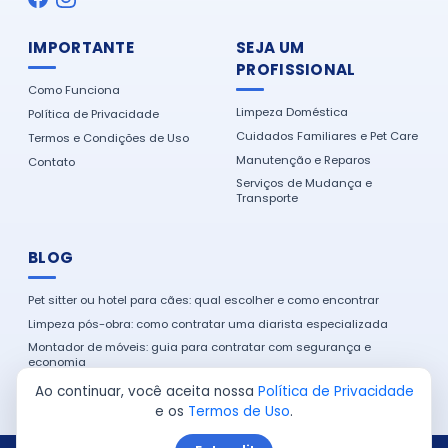
IMPORTANTE
SEJA UM
PROFISSIONAL
Como Funciona
Limpeza Doméstica
Política de Privacidade
Cuidados Familiares e Pet Care
Termos e Condições de Uso
Manutenção e Reparos
Contato
Serviços de Mudança e
Transporte
BLOG
Pet sitter ou hotel para cães: qual escolher e como encontrar
Limpeza pós-obra: como contratar uma diarista especializada
Montador de móveis: guia para contratar com segurança e
economia
Como encontrar um eletricista de confiança na sua cidade
Ao continuar, você aceita nossa
Política de Privacidade
e os
Termos de Uso
.