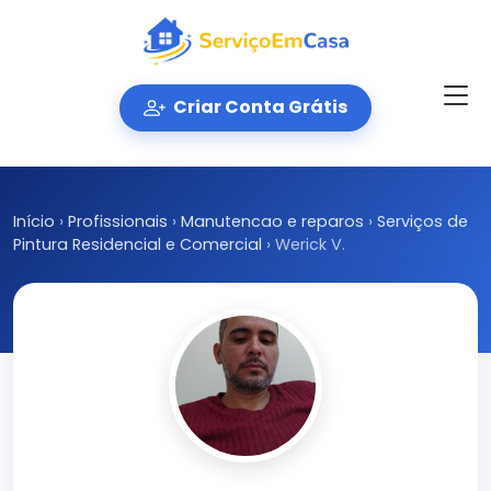
Criar Conta Grátis
Início
›
Profissionais
›
Manutencao e reparos
›
Serviços de
Pintura Residencial e Comercial
›
Werick V.