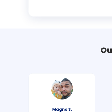
Ou
Magno S.