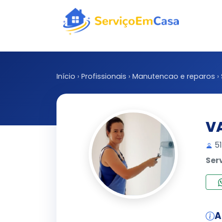
Início
›
Profissionais
›
Manutencao e reparos
›
VA
51
Ser
A