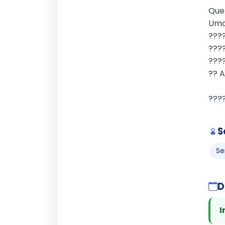
Que
Uma 
????
???
???
?? 
????
S
Se
D
I