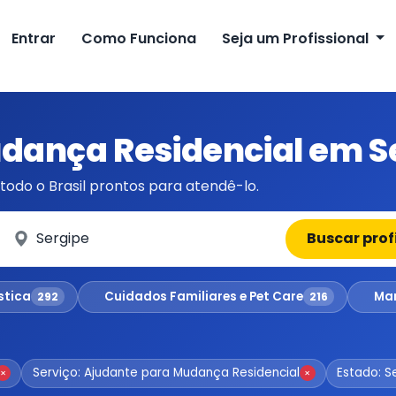
Entrar
Como Funciona
Seja um Profissional
dança Residencial em S
todo o Brasil prontos para atendê-lo.
Em qual cidade?
Buscar prof
stica
Cuidados Familiares e Pet Care
Man
292
216
Serviço: Ajudante para Mudança Residencial
Estado: S
×
×