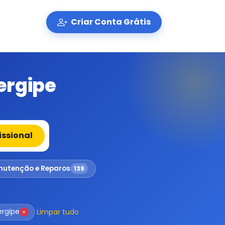
Criar Conta Grátis
ergipe
issional
utenção e Reparos
139
Limpar tudo
ergipe
×