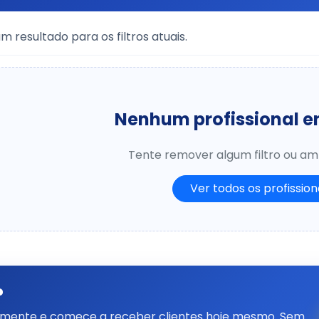
 resultado para os filtros atuais.
Nenhum profissional 
Tente remover algum filtro ou amp
Ver todos os profission
?
tamente e comece a receber clientes hoje mesmo. Sem