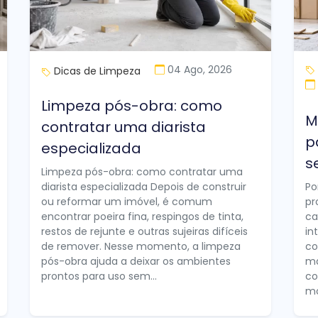
04 Ago, 2026
Dicas de Limpeza
Limpeza pós-obra: como
M
contratar uma diarista
p
especializada
s
Limpeza pós-obra: como contratar uma
diarista especializada Depois de construir
Po
ou reformar um imóvel, é comum
pr
encontrar poeira fina, respingos de tinta,
ca
restos de rejunte e outras sujeiras difíceis
in
de remover. Nesse momento, a limpeza
co
pós-obra ajuda a deixar os ambientes
ma
prontos para uso sem...
co
mo