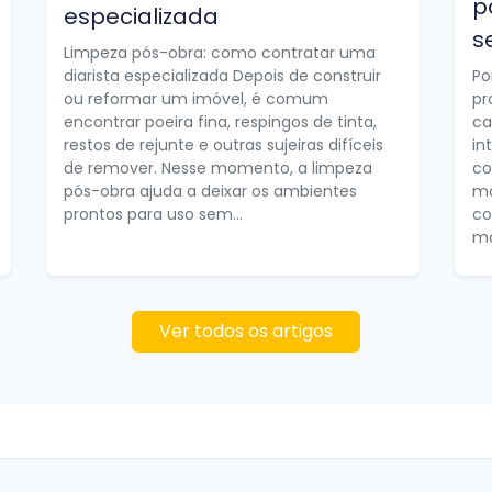
p
especializada
s
Limpeza pós-obra: como contratar uma
diarista especializada Depois de construir
Po
ou reformar um imóvel, é comum
pr
encontrar poeira fina, respingos de tinta,
ca
restos de rejunte e outras sujeiras difíceis
in
de remover. Nesse momento, a limpeza
co
pós-obra ajuda a deixar os ambientes
ma
prontos para uso sem...
co
mo
Ver todos os artigos