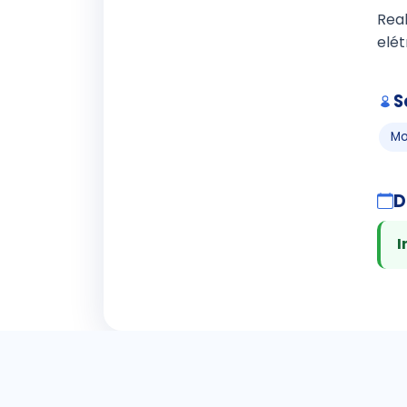
Rea
elét
S
Mo
D
I