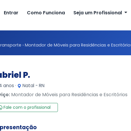
Entrar
Como Funciona
Seja um Profissional
transporte
›
Montador de Móveis para Residências e Escritório
briel P.
 anos ·
Natal - RN
viço:
Montador de Móveis para Residências e Escritórios
Fale com o profissional
presentação