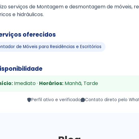
lizo serviços de Montagem e desmontagem de móveis, r
ricos e hidráulicos.
erviços oferecidos
ntador de Móveis para Residências e Escritórios
isponibilidade
nício:
Imediato ·
Horários:
Manhã, Tarde
Perfil ativo e verificado
Contato direto pelo Wha