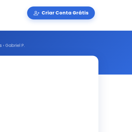
Criar Conta Grátis
s
›
Gabriel P.