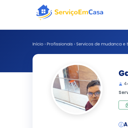
Início
›
Profissionais
›
Servicos de mudanca e 
Ga
44
Ser
A