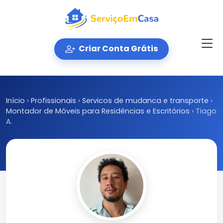
Criar Conta Grátis
Início
›
Profissionais
›
Servicos de mudanca e transporte
›
Montador de Móveis para Residências e Escritórios
›
Tiago
A.