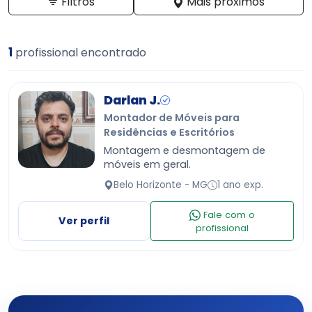
Filtros
Mais próximos
1
profissional encontrado
Darlan J.
Montador de Móveis para
Residências e Escritórios
Montagem e desmontagem de
móveis em geral.
Belo Horizonte - MG
1 ano exp.
Fale com o
Ver perfil
profissional