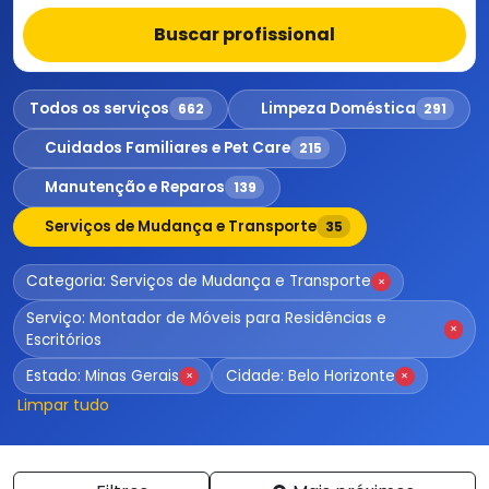
Buscar profissional
Todos os serviços
Limpeza Doméstica
662
291
Cuidados Familiares e Pet Care
215
Manutenção e Reparos
139
Serviços de Mudança e Transporte
35
Categoria: Serviços de Mudança e Transporte
×
Serviço: Montador de Móveis para Residências e
×
Escritórios
Estado: Minas Gerais
Cidade: Belo Horizonte
×
×
Limpar tudo