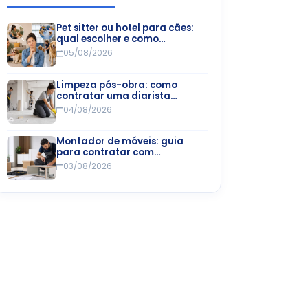
Pet sitter ou hotel para cães:
qual escolher e como
encontrar
05/08/2026
Limpeza pós-obra: como
contratar uma diarista
especializada
04/08/2026
Montador de móveis: guia
para contratar com
segurança e economia
03/08/2026