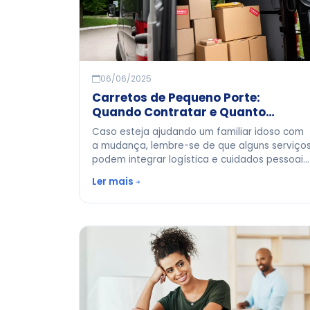
06/06/2025
Carretos de Pequeno Porte:
Quando Contratar e Quanto
Custa?
Caso esteja ajudando um familiar idoso com
a mudança, lembre-se de que alguns serviço
podem integrar logística e cuidados pessoais
Nosso artigo sobre cuidadores de idosos traz
Ler mais
insights valiosos para essas situações.