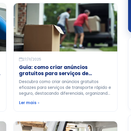
27/11/2025
Guia: como criar anúncios
gratuitos para serviços de
transporte rápido e seguro
Descubra como criar anúncios gratuitos
eficazes para serviços de transporte rápido e
seguro, destacando diferenciais, organizando
sua rotina e usando plataformas confiáveis.
Ler mais