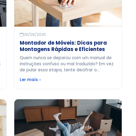
06/06/2025
Montador de Móveis: Dicas para
Montagens Rápidas e Eficientes
Quem nunca se deparou com um manual de
s
instruções confuso ou mal traduzido? Em vez
.
de pular essa etapa, tente decifrar o
diagrama antes de começar. Muitos manuais
Ler mais
seguem uma lógica visual, onde números ou
letras correspondem a peças específicas. Se
algo n