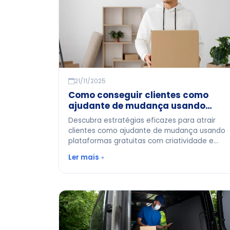
21/11/2025
Como conseguir clientes como
ajudante de mudança usando
apenas plataformas gratuitas
Descubra estratégias eficazes para atrair
clientes como ajudante de mudança usando
plataformas gratuitas com criatividade e
persistência.
Ler mais