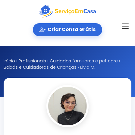
Criar Conta Grátis
Início
›
Profissionais
›
Cuidados familiares e pet care
›
Babás e Cuidadoras de Crianças
›
Lívia M.