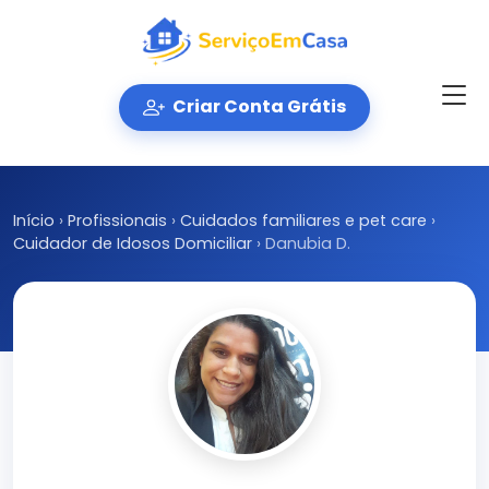
Criar Conta Grátis
Início
›
Profissionais
›
Cuidados familiares e pet care
›
Cuidador de Idosos Domiciliar
›
Danubia D.