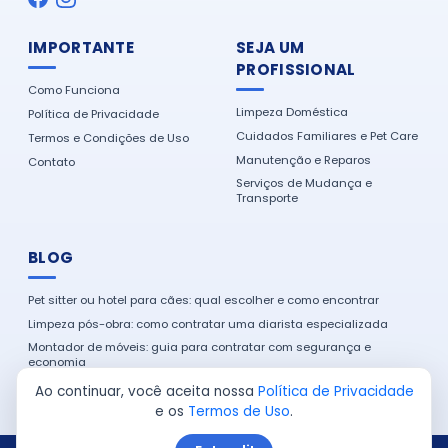
IMPORTANTE
SEJA UM
PROFISSIONAL
Como Funciona
Limpeza Doméstica
Política de Privacidade
Cuidados Familiares e Pet Care
Termos e Condições de Uso
Manutenção e Reparos
Contato
Serviços de Mudança e
Transporte
BLOG
Pet sitter ou hotel para cães: qual escolher e como encontrar
Limpeza pós-obra: como contratar uma diarista especializada
Montador de móveis: guia para contratar com segurança e
economia
Como encontrar um eletricista de confiança na sua cidade
Ao continuar, você aceita nossa
Política de Privacidade
e os
Termos de Uso
.