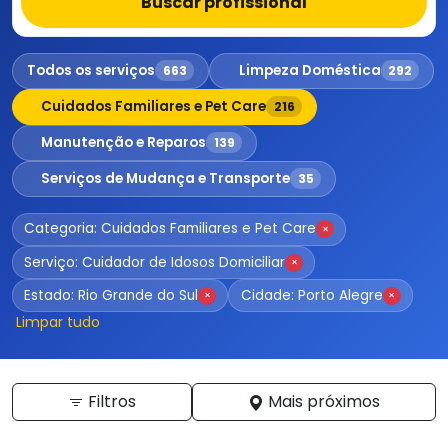
Buscar profissional
Todos os serviços
Limpeza Doméstica
663
292
Cuidados Familiares e Pet Care
216
Manutenção e Reparos
139
Serviços de Mudança e Transporte
35
Categoria: Cuidados Familiares e Pet Care
×
Serviço: Cuidador de Idosos Domiciliar
×
Estado: Rio Grande do Sul
Cidade: Porto Alegre
×
×
Limpar tudo
Filtros
Mais próximos