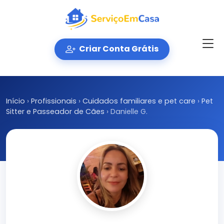
Criar Conta Grátis
Início
›
Profissionais
›
Cuidados familiares e pet care
›
Pet
Sitter e Passeador de Cães
›
Danielle G.