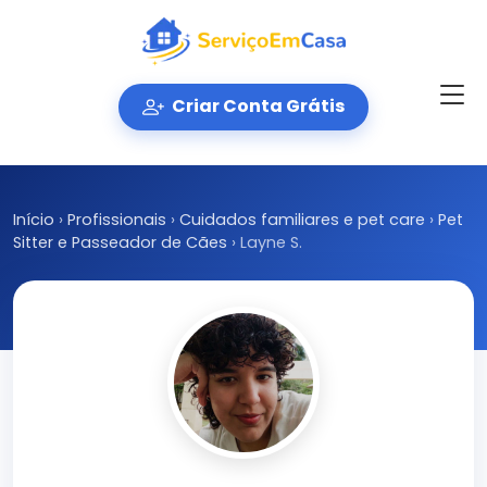
Criar Conta Grátis
Início
›
Profissionais
›
Cuidados familiares e pet care
›
Pet
Sitter e Passeador de Cães
›
Layne S.