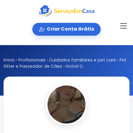
Criar Conta Grátis
Início
›
Profissionais
›
Cuidados familiares e pet care
›
Pet
Sitter e Passeador de Cães
›
Natieli D.