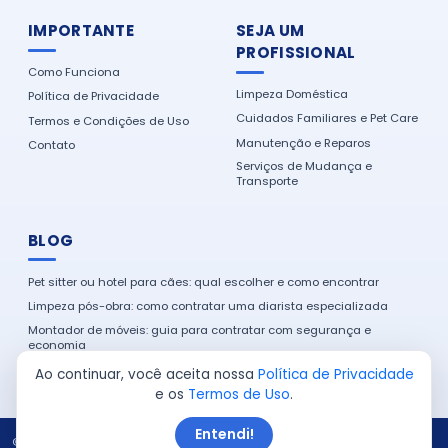
IMPORTANTE
SEJA UM
PROFISSIONAL
Como Funciona
Limpeza Doméstica
Política de Privacidade
Cuidados Familiares e Pet Care
Termos e Condições de Uso
Manutenção e Reparos
Contato
Serviços de Mudança e
Transporte
BLOG
Pet sitter ou hotel para cães: qual escolher e como encontrar
Limpeza pós-obra: como contratar uma diarista especializada
Montador de móveis: guia para contratar com segurança e
economia
Como encontrar um eletricista de confiança na sua cidade
Ao continuar, você aceita nossa
Política de Privacidade
e os
Termos de Uso
.
Entendi!
© 2026 Serviço em Casa. Todos os direitos reservados.