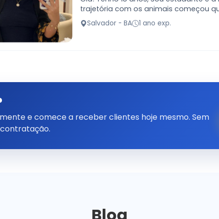
trajetória com os animais começou 
resgatei um gato de rua com a pata f
Salvador - BA
1 ano exp.
cuidando dele dedicadamente…
?
tamente e comece a receber clientes hoje mesmo. Sem
 contratação.
Blog