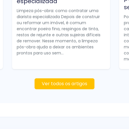
especializada
s
Limpeza pós-obra: como contratar uma
diarista especializada Depois de construir
Po
ou reformar um imóvel, é comum
pr
encontrar poeira fina, respingos de tinta,
ca
restos de rejunte e outras sujeiras difíceis
in
de remover. Nesse momento, a limpeza
co
pós-obra ajuda a deixar os ambientes
ma
prontos para uso sem...
co
mo
Ver todos os artigos