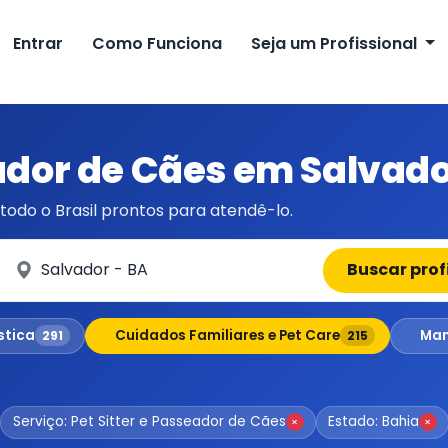
Entrar
Como Funciona
Seja um Profissional
eador de Cães em Salvado
todo o Brasil prontos para atendê-lo.
Em qual cidade?
Buscar prof
stica
Cuidados Familiares e Pet Care
Man
291
215
Serviço: Pet Sitter e Passeador de Cães
Estado: Bahia
×
×