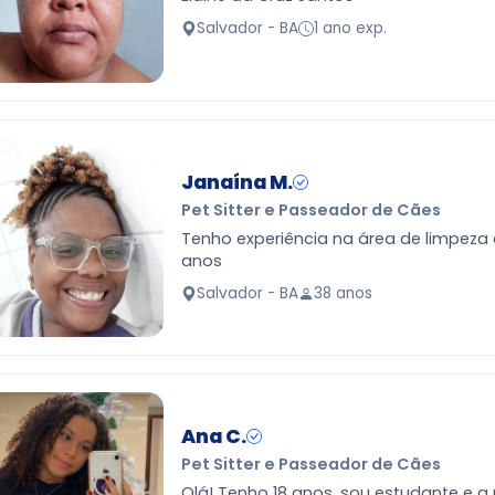
Salvador - BA
1 ano exp.
Janaína M.
Pet Sitter e Passeador de Cães
Tenho experiência na área de limpeza
anos
Salvador - BA
38 anos
Ana C.
Pet Sitter e Passeador de Cães
Olá! Tenho 18 anos, sou estudante e a