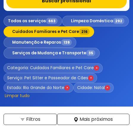
Buscar profissional
Todos os serviços
Limpeza Doméstica
663
292
Cuidados Familiares e Pet Care
216
Manutenção e Reparos
139
Serviços de Mudança e Transporte
35
Categoria: Cuidados Familiares e Pet Care
×
Serviço: Pet Sitter e Passeador de Cães
×
Estado: Rio Grande do Norte
Cidade: Natal
×
×
Limpar tudo
Filtros
Mais próximos