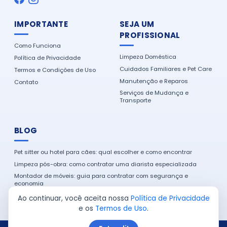
IMPORTANTE
SEJA UM
PROFISSIONAL
Como Funciona
Limpeza Doméstica
Política de Privacidade
Cuidados Familiares e Pet Care
Termos e Condições de Uso
Manutenção e Reparos
Contato
Serviços de Mudança e
Transporte
BLOG
Pet sitter ou hotel para cães: qual escolher e como encontrar
Limpeza pós-obra: como contratar uma diarista especializada
Montador de móveis: guia para contratar com segurança e
economia
Como encontrar um eletricista de confiança na sua cidade
Ao continuar, você aceita nossa
Política de Privacidade
e os
Termos de Uso
.