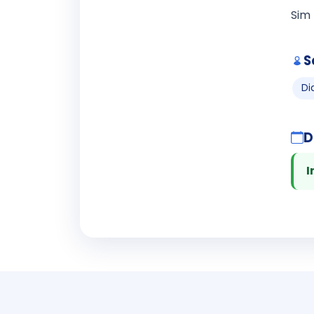
Sim
S
Di
D
I