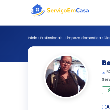
Início
›
Profissionais
›
Limpeza domestica
›
Dia
Be
52
Ser
A