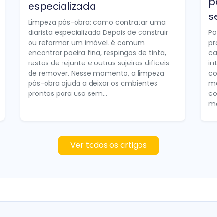
p
especializada
s
Limpeza pós-obra: como contratar uma
diarista especializada Depois de construir
Po
ou reformar um imóvel, é comum
pr
encontrar poeira fina, respingos de tinta,
ca
restos de rejunte e outras sujeiras difíceis
in
de remover. Nesse momento, a limpeza
co
pós-obra ajuda a deixar os ambientes
ma
prontos para uso sem...
co
mo
Ver todos os artigos