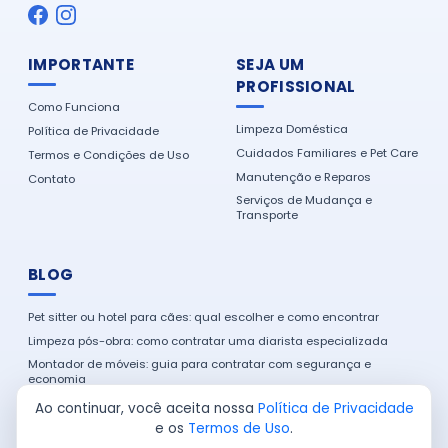
IMPORTANTE
SEJA UM
PROFISSIONAL
Como Funciona
Limpeza Doméstica
Política de Privacidade
Cuidados Familiares e Pet Care
Termos e Condições de Uso
Manutenção e Reparos
Contato
Serviços de Mudança e
Transporte
BLOG
Pet sitter ou hotel para cães: qual escolher e como encontrar
Limpeza pós-obra: como contratar uma diarista especializada
Montador de móveis: guia para contratar com segurança e
economia
Como encontrar um eletricista de confiança na sua cidade
Ao continuar, você aceita nossa
Política de Privacidade
e os
Termos de Uso
.