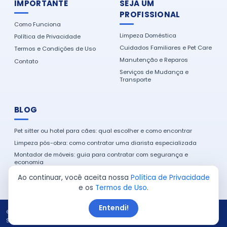
IMPORTANTE
SEJA UM
PROFISSIONAL
Como Funciona
Limpeza Doméstica
Política de Privacidade
Cuidados Familiares e Pet Care
Termos e Condições de Uso
Manutenção e Reparos
Contato
Serviços de Mudança e
Transporte
BLOG
Pet sitter ou hotel para cães: qual escolher e como encontrar
Limpeza pós-obra: como contratar uma diarista especializada
Montador de móveis: guia para contratar com segurança e
economia
Como encontrar um eletricista de confiança na sua cidade
Ao continuar, você aceita nossa
Política de Privacidade
e os
Termos de Uso
.
Entendi!
© 2026 Serviço em Casa. Todos os direitos reservados.
Site produzido por:
Almeida Sites