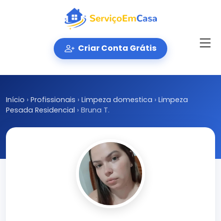
Criar Conta Grátis
Início
›
Profissionais
›
Limpeza domestica
›
Limpeza
Pesada Residencial
›
Bruna T.