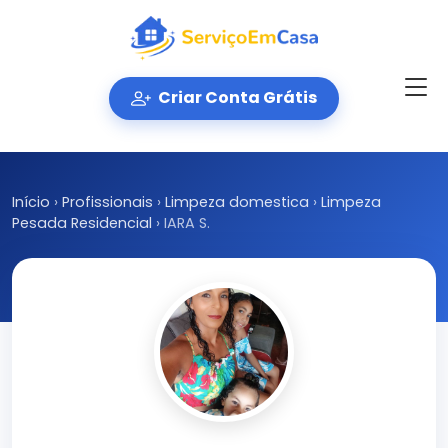
Criar Conta Grátis
Início
›
Profissionais
›
Limpeza domestica
›
Limpeza
Pesada Residencial
›
IARA S.