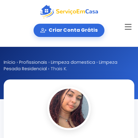
Criar Conta Grátis
Início
›
Profissionais
›
Limpeza domestica
›
Limpeza
Pesada Residencial
›
Thais K.