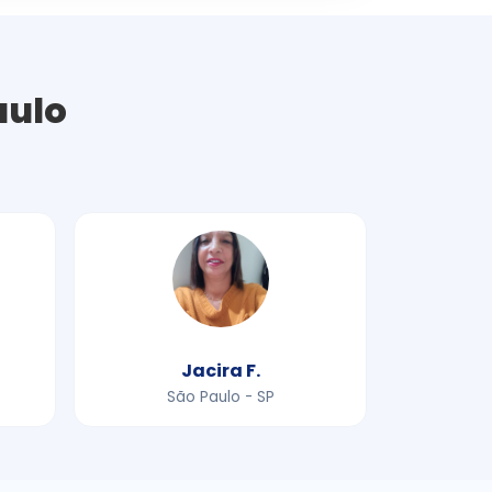
aulo
Jacira F.
São Paulo - SP