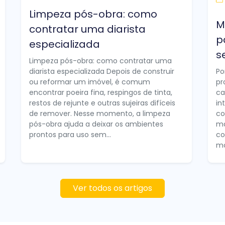
Limpeza pós-obra: como
M
contratar uma diarista
p
especializada
s
Limpeza pós-obra: como contratar uma
diarista especializada Depois de construir
Po
ou reformar um imóvel, é comum
pr
encontrar poeira fina, respingos de tinta,
ca
restos de rejunte e outras sujeiras difíceis
in
de remover. Nesse momento, a limpeza
co
pós-obra ajuda a deixar os ambientes
ma
prontos para uso sem...
co
mo
Ver todos os artigos