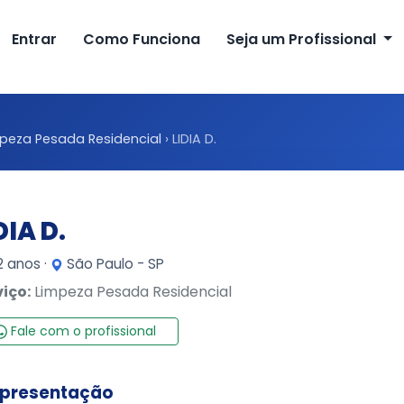
Entrar
Como Funciona
Seja um Profissional
peza Pesada Residencial
›
LIDIA D.
DIA D.
 anos ·
São Paulo - SP
viço:
Limpeza Pesada Residencial
Fale com o profissional
presentação