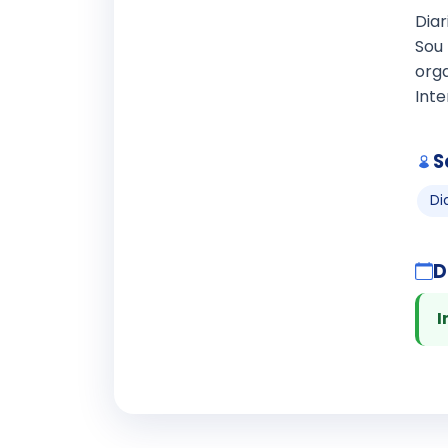
Diar
Sou
orga
Int
S
Di
D
I