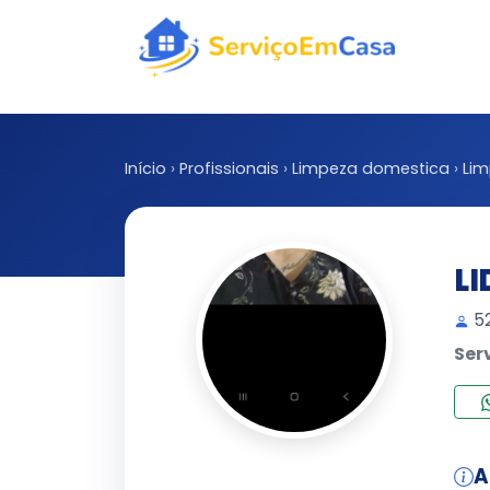
Início
›
Profissionais
›
Limpeza domestica
›
Lim
LI
52
Ser
A