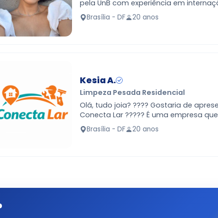
pela UnB com experiência em internaç
UTI. Tenho 3 cachorros e 4 gatose pro
Brasília - DF
20 anos
oportunidades de t…
Kesia A.
Limpeza Pesada Residencial
Olá, tudo joia? ???? Gostaria de apresentar à você a
Conecta Lar ????? É uma empresa que conecta
vocês a profissionais de confiança par
Brasília - DF
20 anos
co…
?