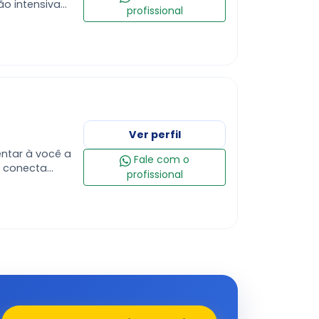
ão intensiva
profissional
curo
Ver perfil
Fale com o
profissional
a o dia a dia,