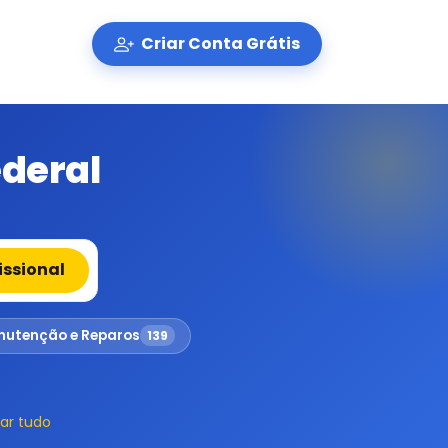
Criar Conta Grátis
ederal
issional
utenção e Reparos
139
ar tudo