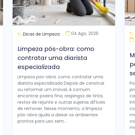
04 Ago, 2026
Dicas de Limpeza
Limpeza pós-obra: como
M
contratar uma diarista
p
especializada
s
Limpeza pós-obra: como contratar uma
diarista especializada Depois de construir
Po
ou reformar um imóvel, é comum
pr
encontrar poeira fina, respingos de tinta,
ca
restos de rejunte e outras sujeiras difíceis
in
de remover. Nesse momento, a limpeza
co
pós-obra ajuda a deixar os ambientes
ma
prontos para uso sem...
co
mo