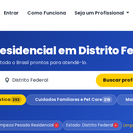
Entrar
Como Funciona
Seja um Profissional
sidencial em Distrito F
todo o Brasil prontos para atendê-lo.
Em qual cidade?
Buscar prof
stica
Cuidados Familiares e Pet Care
Man
292
216
Limp
Limpeza Pesada Residencial
Estado: Distrito Federal
×
×