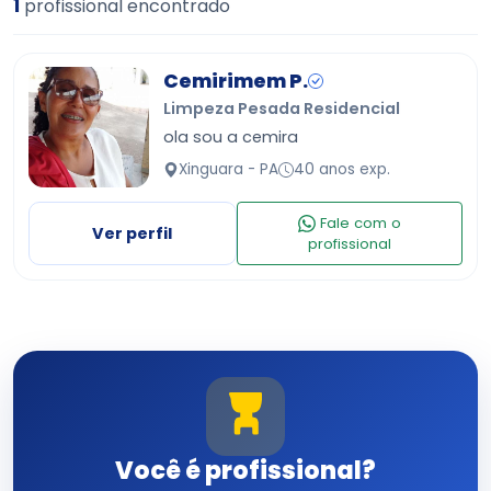
1
profissional encontrado
Cemirimem P.
Limpeza Pesada Residencial
ola sou a cemira
Xinguara - PA
40 anos exp.
Fale com o
Ver perfil
profissional
Você é profissional?