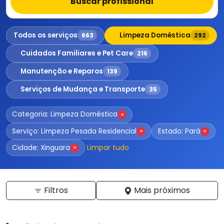
Buscar profissional
Todos os serviços
Limpeza Doméstica
663
292
Cuidados Familiares e Pet Care
216
Manutenção e Reparos
139
Serviços de Mudança e Transporte
35
Categoria: Limpeza Doméstica
×
Serviço: Limpeza Pesada Residencial
Estado: Pará
×
×
Limpar tudo
Cidade: Xinguara
×
Filtros
Mais próximos