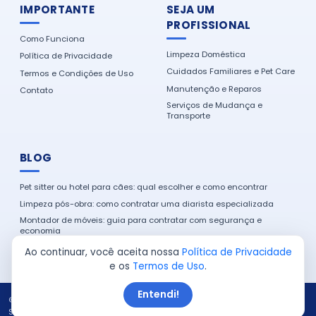
IMPORTANTE
SEJA UM
PROFISSIONAL
Como Funciona
Limpeza Doméstica
Política de Privacidade
Cuidados Familiares e Pet Care
Termos e Condições de Uso
Manutenção e Reparos
Contato
Serviços de Mudança e
Transporte
BLOG
Pet sitter ou hotel para cães: qual escolher e como encontrar
Limpeza pós-obra: como contratar uma diarista especializada
Montador de móveis: guia para contratar com segurança e
economia
Como encontrar um eletricista de confiança na sua cidade
Ao continuar, você aceita nossa
Política de Privacidade
e os
Termos de Uso
.
Entendi!
© 2026 Serviço em Casa. Todos os direitos reservados.
Site produzido por:
Almeida Sites