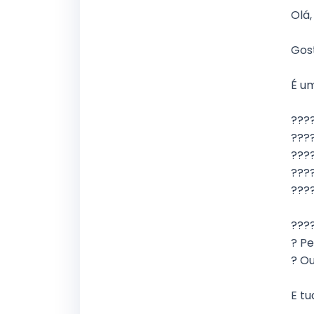
Olá,
Gos
É um
????
???
????
????
????
????
? Pe
? Ou
E t