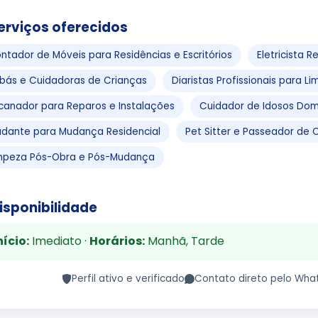
erviços oferecidos
ntador de Móveis para Residências e Escritórios
Eletricista 
bás e Cuidadoras de Crianças
Diaristas Profissionais para L
canador para Reparos e Instalações
Cuidador de Idosos Domi
udante para Mudança Residencial
Pet Sitter e Passeador de 
mpeza Pós-Obra e Pós-Mudança
isponibilidade
nício:
Imediato ·
Horários:
Manhã, Tarde
Perfil ativo e verificado
Contato direto pelo Wha