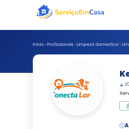
Início
›
Profissionais
›
Limpeza domestica
›
Li
Ke
20
Ser
A