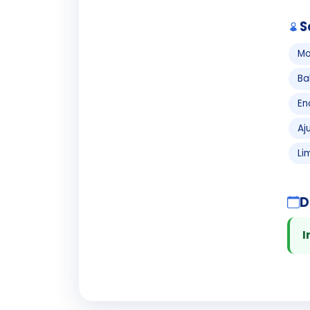
S
Mo
Ba
En
Aj
Li
D
I