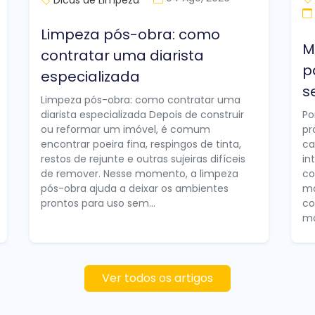
Limpeza pós-obra: como
M
contratar uma diarista
p
especializada
s
Limpeza pós-obra: como contratar uma
diarista especializada Depois de construir
Po
ou reformar um imóvel, é comum
pr
encontrar poeira fina, respingos de tinta,
ca
restos de rejunte e outras sujeiras difíceis
in
de remover. Nesse momento, a limpeza
co
pós-obra ajuda a deixar os ambientes
ma
prontos para uso sem...
co
mo
Ver todos os artigos