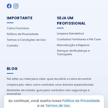
IMPORTANTE
SEJA UM
PROFISSIONAL
Como Funciona
Limpeza Doméstica
Política de Privacidade
Cuidados Familiares e Pet Care
Termos e Condições de Uso
Manutenção e Reparos
Contato
Serviços de Mudança e
Transporte
BLOG
Pet sitter ou hotel para cães: qual escolher e como encontrar
Limpeza pós-obra: como contratar uma diarista especializada
Montador de móveis: guia para contratar com segurança e
economia
Como encontrar um eletricista de confiança na sua cidade
Ao continuar, você aceita nossa
Política de Privacidade
e os
Termos de Uso
.