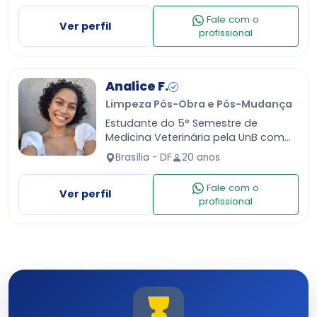
para o dia a dia, co…
Fale com o
Ver perfil
profissional
Analice F.
Limpeza Pós-Obra e Pós-Mudança
Estudante do 5° Semestre de
Medicina Veterinária pela UnB com
experiência em internação intensiva
Brasília - DF
20 anos
UTI. Tenho 3 cachorros e 4 gatose
procuro oportunidades de t…
Fale com o
Ver perfil
profissional