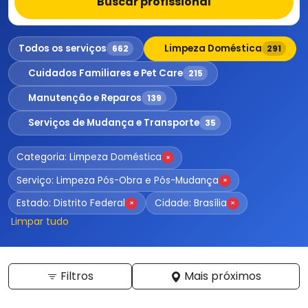
Buscar profissional
Todos os serviços
Limpeza Doméstica
662
291
Cuidados Familiares e Pet Care
215
Manutenção e Reparos
139
Serviços de Mudança e Transporte
35
Categoria: Limpeza Doméstica
×
Serviço: Limpeza Pós-Obra e Pós-Mudança
×
Estado: Distrito Federal
Cidade: Brasília
×
×
Limpar tudo
Filtros
Mais próximos