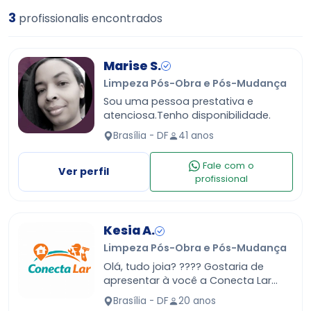
3
profissionalis encontrados
Marise S.
Limpeza Pós-Obra e Pós-Mudança
Sou uma pessoa prestativa e
atenciosa.Tenho disponibilidade.
Brasília - DF
41 anos
Fale com o
Ver perfil
profissional
Kesia A.
Limpeza Pós-Obra e Pós-Mudança
Olá, tudo joia? ???? Gostaria de
apresentar à você a Conecta Lar
????? É uma empresa que conecta
Brasília - DF
20 anos
vocês a profissionais de confiança