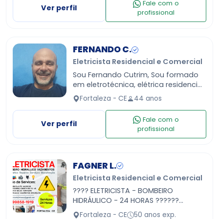
Fale com o
Ver perfil
profissional
FERNANDO C.
Eletricista Residencial e Comercial
Sou Fernando Cutrim, Sou formado
em eletrotécnica, elétrica residencial
e comandos elétricos. Atuo na área
Fortaleza - CE
44 anos
a mais de 15 de anos. Trabalho,
limpo e com ga…
Fale com o
Ver perfil
profissional
FAGNER L.
Eletricista Residencial e Comercial
???? ELETRICISTA - BOMBEIRO
HIDRÁULICO - 24 HORAS ??????
FORTALEZA - REGIÃO - CEARÁ ??? (85)
Fortaleza - CE
50 anos exp.