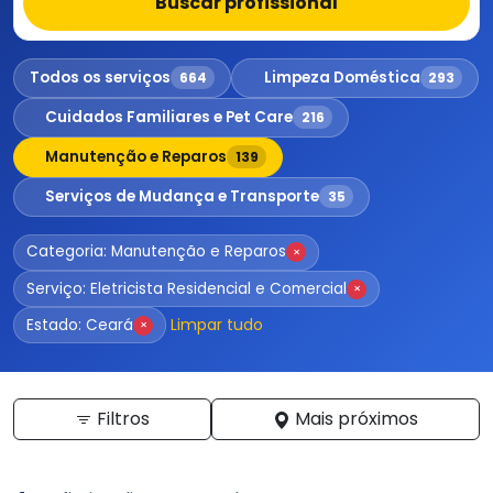
Buscar profissional
Todos os serviços
Limpeza Doméstica
664
293
Cuidados Familiares e Pet Care
216
Manutenção e Reparos
139
Serviços de Mudança e Transporte
35
Categoria: Manutenção e Reparos
×
Serviço: Eletricista Residencial e Comercial
×
Limpar tudo
Estado: Ceará
×
Filtros
Mais próximos