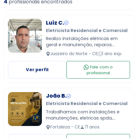
4
profissionalis encontrados
Luiz C.
Eletricista Residencial e Comercial
Realizo instalações elétricas em
geral e manutenção, reparos
hidráulico, cabeamento estrutural
Juazeiro do Norte - CE
1 ano exp.
como internet câmera e telefonia
Fale com o
Ver perfil
profissional
João B.
Eletricista Residencial e Comercial
Trabalhamos com instalações e
manutenções, eletricas spda,
hidrosanitarias e gás entre outros
Fortaleza - CE
71 anos
tipos de serviços, consulte-nos.