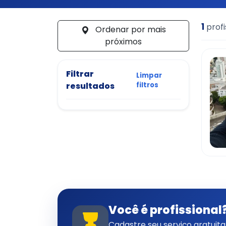
1
profi
Ordenar por mais
próximos
Filtrar
Limpar
resultados
filtros
Você é profissional
Cadastre seu serviço gratui