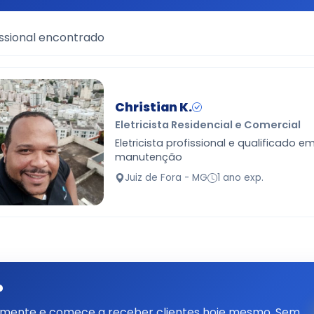
ssional encontrado
Christian K.
Eletricista Residencial e Comercial
Eletricista profissional e qualificado e
manutenção
Juiz de Fora - MG
1 ano exp.
?
tamente e comece a receber clientes hoje mesmo. Sem