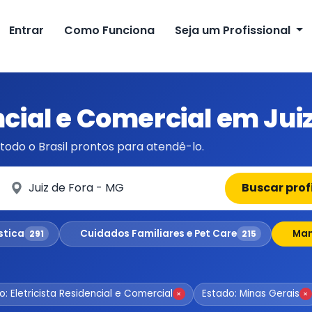
Entrar
Como Funciona
Seja um Profissional
ncial e Comercial em Jui
todo o Brasil prontos para atendê-lo.
Em qual cidade?
Buscar prof
stica
Cuidados Familiares e Pet Care
Man
291
215
o: Eletricista Residencial e Comercial
Estado: Minas Gerais
×
×