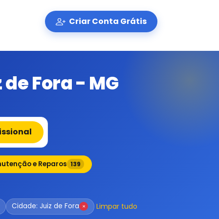
Criar Conta Grátis
z de Fora - MG
issional
utenção e Reparos
139
Limpar tudo
Cidade: Juiz de Fora
×