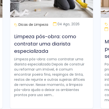
04 Ago, 2026
Dicas de Limpeza
Limpeza pós-obra: como
M
contratar uma diarista
p
especializada
s
Limpeza pós-obra: como contratar uma
diarista especializada Depois de construir
Po
ou reformar um imóvel, é comum
pr
encontrar poeira fina, respingos de tinta,
ca
restos de rejunte e outras sujeiras difíceis
in
de remover. Nesse momento, a limpeza
co
pós-obra ajuda a deixar os ambientes
ma
prontos para uso sem...
co
mo