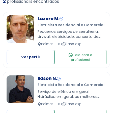
2
profissionalis encontrados
Lazaro M.
Eletricista Residencial e Comercial
Pequenos serviços de serralheria,
drywall, eletricidade, concerto de
telhados
Palmas - TO
1 ano exp.
Fale com o
Ver perfil
profissional
Edson N.
Eletricista Residencial e Comercial
Serviço de elétrica em geral
Hidráulica em geral, os melhores
preços da região. Com excelente
Palmas - TO
1 ano exp.
serviço, mais de 15 anos de
experiência