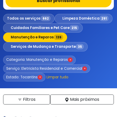
Buscar profissional
Todos os serviços
Limpeza Doméstica
662
291
Cuidados Familiares e Pet Care
215
Manutenção e Reparos
139
Serviços de Mudança e Transporte
35
Categoria: Manutenção e Reparos
×
Serviço: Eletricista Residencial e Comercial
×
Limpar tudo
Estado: Tocantins
×
Filtros
Mais próximos