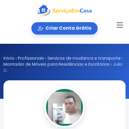
Criar Conta Grátis
Início
›
Profissionais
›
Servicos de mudanca e transporte
›
Montador de Móveis para Residências e Escritórios
›
Julio
C.